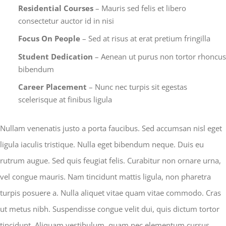
Residential Courses
– Mauris sed felis et libero
consectetur auctor id in nisi
Focus On People
– Sed at risus at erat pretium fringilla
Student Dedication
– Aenean ut purus non tortor rhoncus
bibendum
Career Placement
– Nunc nec turpis sit egestas
scelerisque at finibus ligula
Nullam venenatis justo a porta faucibus. Sed accumsan nisl eget
ligula iaculis tristique. Nulla eget bibendum neque. Duis eu
rutrum augue. Sed quis feugiat felis. Curabitur non ornare urna,
vel congue mauris. Nam tincidunt mattis ligula, non pharetra
turpis posuere a. Nulla aliquet vitae quam vitae commodo. Cras
ut metus nibh. Suspendisse congue velit dui, quis dictum tortor
tincidunt. Aliquam vestibulum, quam nec elementum cursus,