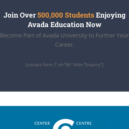
Join Over
500,000 Students
Enjoying
Avada Education Now
Become Part of Avada University to Further Your
Career.
[contact-form-7 id=”86″ title=”Enquiry”]